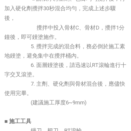
加入硬化劑攪拌30秒混合均
勻，完成上述步驟
後，
攪拌中投入骨材C、骨材D，攪拌1分
鐘後，即可鏝塗施作。
5. 攪拌完成的混合料，務必倒於施工素
地鏝塗，避免集中在攪拌桶內。
6. 面層鏝塗後，請迅速以RT滾輪進行十
字交叉滾塗。
7. 主劑、硬化劑與骨材混合後，應儘快
使用完畢。
(建議施工厚度6~9mm)
■
施工工具
鏝刀、耙刀、RT滾輪。