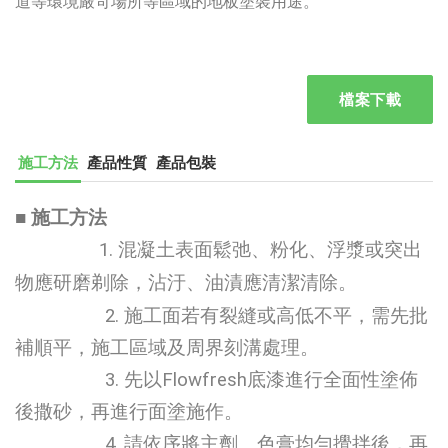
道等環境嚴苛場所等區域的地板塗裝用途。
檔案下載
施工方法
產品性質
產品包裝
■
施工方法
1. 混凝土表面鬆弛、粉化、浮漿或突出
物應研磨剃除，沾汙、油漬應清潔清除。
2. 施工面若有裂縫或高低不平，需先批
補順平，施工區域及周界刻溝處理。
3. 先以Flowfresh底漆進行全面性塗佈
後撒砂，再進行面塗施作。
4. 請依序將主劑、色膏均勻攪拌後，再