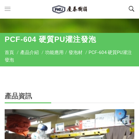
PCF-604 硬質PU灌注發泡
首頁
/
產品介紹
/
功能應用
/
發泡材
/
PCF-604 硬質PU灌注
發泡
產品資訊