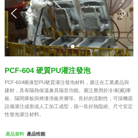
PCF-604 硬質PU灌注發泡
PCF-604兩液型PU硬質灌注發泡材料，廣泛在工業產品與
建材，具有隔熱保溫兼具隔音功能。廣泛應用於冷凍(藏)庫
板、隔間庫板與烤漆浪板夾層等。良好的流動性，可採機器
設備灌注成形或人工加工成型，係一良好熱阻絕、尺寸安定
性發泡灌注材料。
產品資料
產品性能