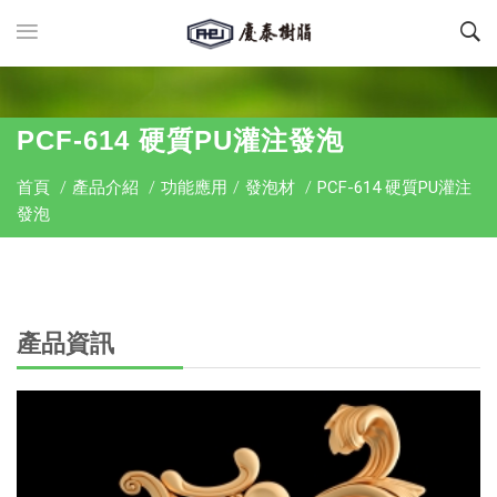
PCF-614 硬質PU灌注發泡
首頁
/
產品介紹
/
功能應用
/
發泡材
/
PCF-614 硬質PU灌注
發泡
產品資訊