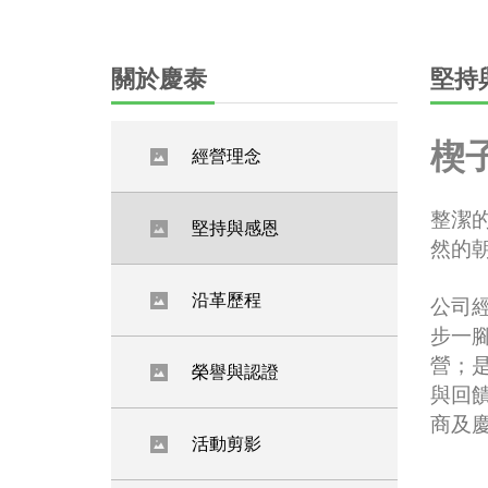
關於慶泰
堅持
楔
經營理念
整潔
堅持與感恩
然的
沿革歷程
公司
步一
營
；
榮譽與認證
與回
商及
活動剪影