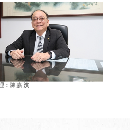
 理：陳 嘉 濱