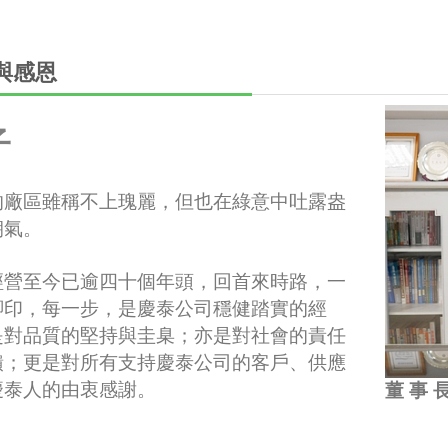
與感恩
子
的廠區雖稱不上瑰麗，但也在綠意中吐露盎
朝氣。
經營至今已逾四十個年頭，回首來時路，
一
腳印，每一步，是慶泰公司穩健踏實的經
是對品質的堅持與圭臬；亦是對社會的責任
饋；更是對所有支持慶泰公司的客戶、供應
慶
泰人的由衷感謝。
董 事 