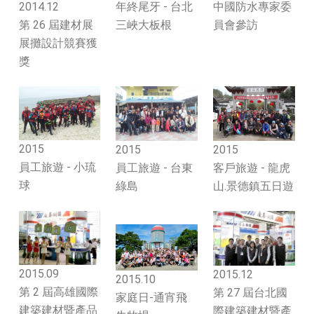
2014.12
年終尾牙 - 台北
中國防水專家委
第 26 屆建材展
三峽大板根
員會參訪
展攤設計競賽獲
獎
2015
2015
2015
員工旅遊 - 小琉
員工旅遊 - 台東
客戶旅遊 - 龍虎
球
綠島
山.景德鎮五日遊
2015.09
2015.12
2015.10
第 2 屆高雄國際
第 27 屆台北國
家庭日-通宵飛
建築建材暨產品
際建築建材暨產