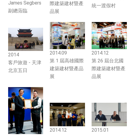
James Segbers
際建築建材暨產
統一渡假村
副總蒞臨
品展
2014.09
2014.12
2014
第 1 屆高雄國際
第 26 屆台北國
客戶旅遊 - 天津
建築建材暨產品
際建築建材暨產
北京五日
展
品展
2014.12
2015.01