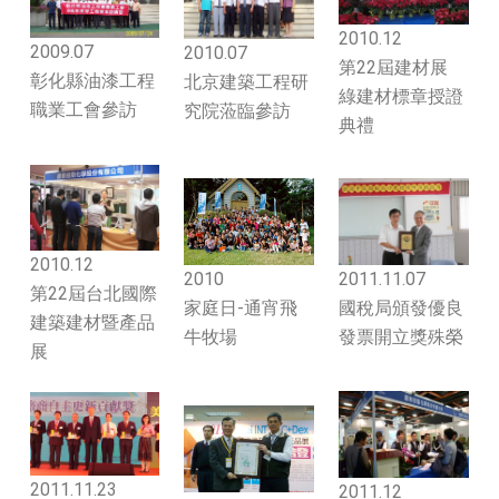
2010.12
2009.07
2010.07
第22屆建材展
彰化縣油漆工程
北京建築工程研
綠建材標章授證
職業工會參訪
究院蒞臨參訪
典禮
2010.12
2011.11.07
2010
第22屆台北國際
國稅局頒發優良
家庭日-通宵飛
建築建材暨產品
發票開立獎殊榮
牛牧場
展
2011.11.23
2011.12