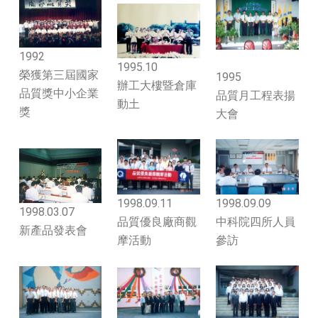
1992
1995.10
榮獲第三屆國家
1995
辦工大樓暨倉庫
品質獎中小企業
品質月工程表揚
動土
獎
大會
1998.09.11
1998.09.09
1998.03.07
品質優良廠商觀
中科院四所人員
新產品發表會
摩活動
參訪