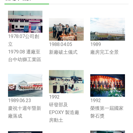
1978.07公司創
立
1988.04.05
1989
1979.08 遷廠至
新廠破土儀式
廠房完工全景
台中幼獅工業區
1992
1989.06.23
1992
研發部及
慶祝十週年暨新
榮獲第一屆國家
EPOXY 製造廠
廠落成
磐石獎
房動土