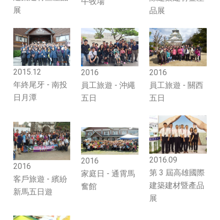
牛牧場
展
品展
2015.12
2016
2016
年終尾牙 - 南投
員工旅遊 - 沖繩
員工旅遊 - 關西
日月潭
五日
五日
2016.09
2016
2016
第 3 屆高雄國際
家庭日 - 通霄馬
客戶旅遊 - 繽紛
建築建材暨產品
奮館
新馬五日遊
展