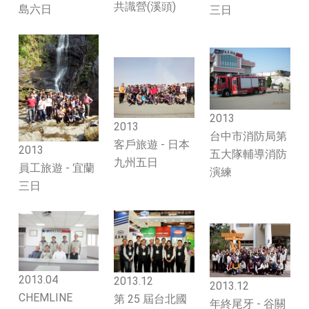
共識營(溪頭)
島六日
三日
2013
2013
台中市消防局第
客戶旅遊 - 日本
2013
五大隊輔導消防
九州五日
員工旅遊 - 宜蘭
演練
三日
2013.04
2013.12
2013.12
CHEMLINE
第 25 屆台北國
年終尾牙 - 谷關